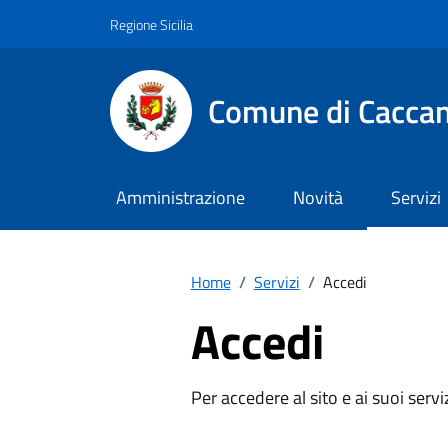
Vai ai contenuti
Vai al footer
Regione Sicilia
Comune di Cacca
Amministrazione
Novità
Servizi
Home
/
Servizi
/
Accedi
Accedi
Per accedere al sito e ai suoi servi