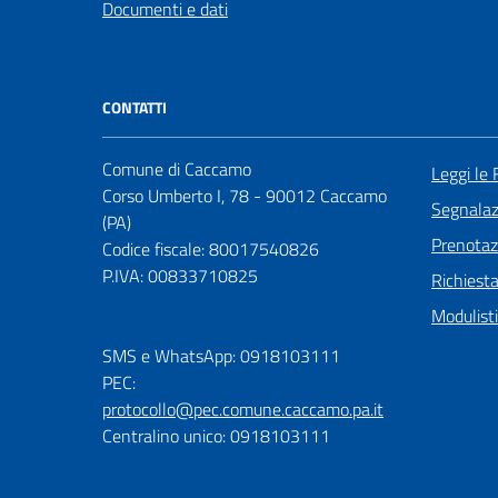
Documenti e dati
CONTATTI
Comune di Caccamo
Leggi le
Corso Umberto I, 78 - 90012 Caccamo
Segnalazi
(PA)
Prenota
Codice fiscale: 80017540826
P.IVA: 00833710825
Richiest
Modulist
SMS e WhatsApp: 0918103111
PEC:
protocollo@pec.comune.caccamo.pa.it
Centralino unico: 0918103111