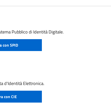
stema Pubblico di Identità Digitale.
a con SPID
e attivare SPID
a d'Identità Elettronica.
ra con CIE
edi la tua CIE